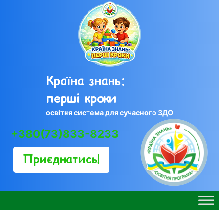
Skip
to
content
Країна знань:
перші кроки
освітня система для сучасного ЗДО
+380(73)833-8233
Приєднатись!