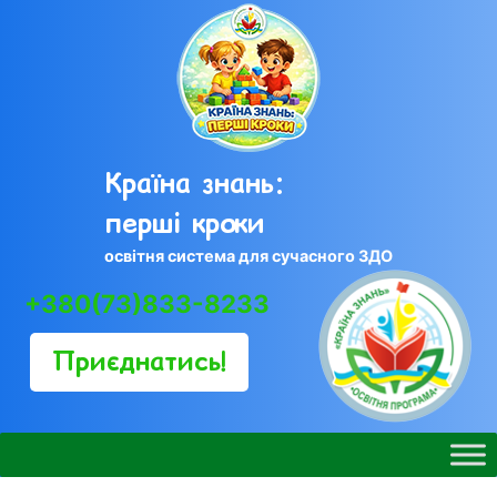
Skip
to
content
Країна знань:
перші кроки
освітня система для сучасного ЗДО
+380(73)833-8233
Приєднатись!